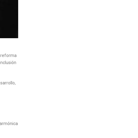
a reforma
inclusión
sarrollo,
 armónica