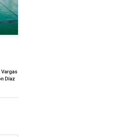
a
 Vargas
ón Díaz