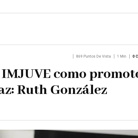
869 Puntos De Vista
1 Min
0 
al IMJUVE como promot
az: Ruth González