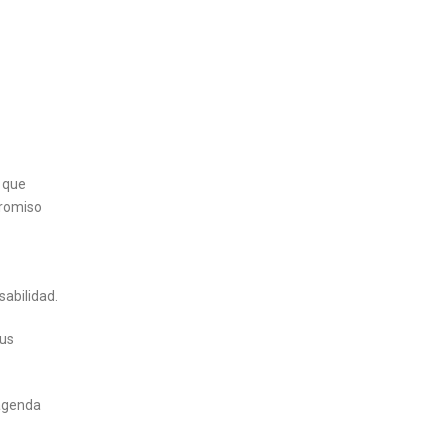
r que
promiso
abilidad.
sus
 agenda