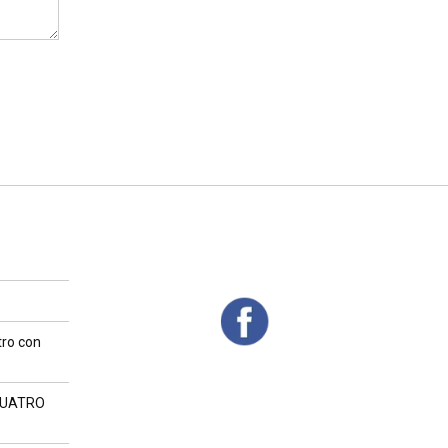
tro con
CUATRO