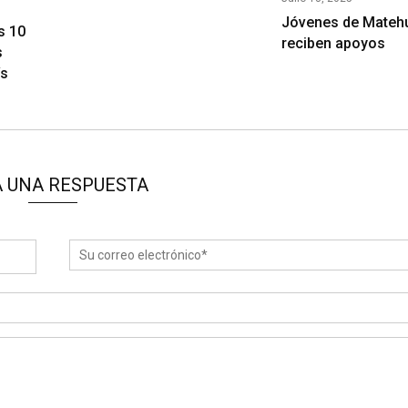
Jóvenes de Mateh
s 10
reciben apoyos
s
ís
 UNA RESPUESTA