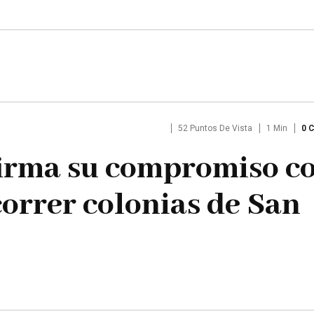
52 Puntos De Vista
1 Min
0 
firma su compromiso c
correr colonias de San