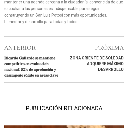
mantener una agenda cercana a la ciudadanía, convencida de que
escuchar a las personas es indispensable para seguir
construyendo un San Luis Potosí con más oportunidades,
bienestar y desarrollo para todas y todos.
ANTERIOR
PRÓXIMA
𝐑𝐢𝐜𝐚𝐫𝐝𝐨 𝐆𝐚𝐥𝐥𝐚𝐫𝐝𝐨 𝐬𝐞 𝐦𝐚𝐧𝐭𝐢𝐞𝐧𝐞
ZONA ORIENTE DE SOLEDAD
𝐜𝐨𝐦𝐩𝐞𝐭𝐢𝐭𝐢𝐯𝐨 𝐞𝐧 𝐞𝐯𝐚𝐥𝐮𝐚𝐜𝐢𝐨́𝐧
ADQUIERE MÁXIMO
𝐧𝐚𝐜𝐢𝐨𝐧𝐚𝐥: 𝟓𝟐% 𝐝𝐞 𝐚𝐩𝐫𝐨𝐛𝐚𝐜𝐢𝐨́𝐧 𝐲
DESARROLLO
𝐝𝐞𝐬𝐞𝐦𝐩𝐞𝐧̃𝐨 𝐬𝐨́𝐥𝐢𝐝𝐨 𝐞𝐧 𝐚́𝐫𝐞𝐚𝐬 𝐜𝐥𝐚𝐯𝐞
PUBLICACIÓN RELACIONADA